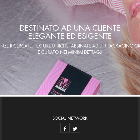
DESTINATO AD UNA CLIENTE
ELEGANTE ED ESIGENTE
NZE RICERCATE, TEXTURE UNICHE, ABBINATE AD UN PACKAGING OR
E CURATO NEI MINIMI DETTAGLI
SOCIAL NETWORK