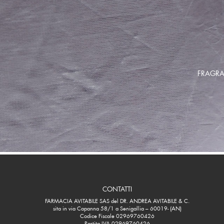
FRAGRA
CONTATTI
FARMACIA AVITABILE SAS del DR. ANDREA AVITABILE & C.
sita in via Capanna 58/1 a Senigallia – 60019- (AN)
Codice Fiscale 02969760426
Partita IVA 02969760426