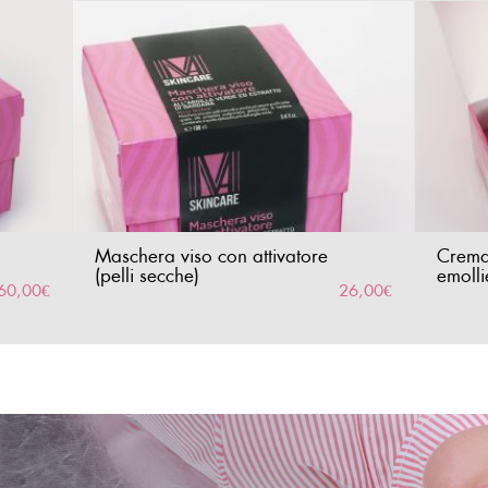
Maschera viso con attivatore
Crema
(pelli secche)
emolli
60,00
€
26,00
€