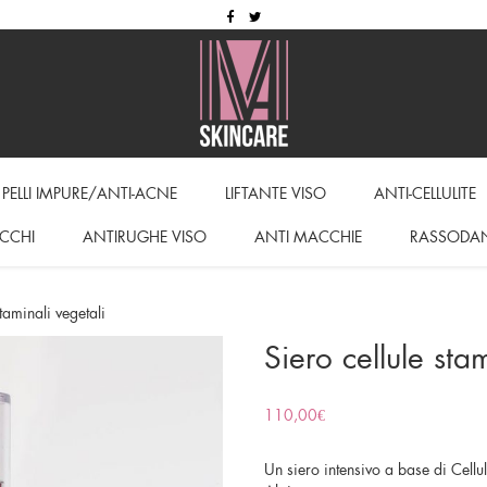
PELLI IMPURE/ANTI-ACNE
LIFTANTE VISO
ANTI-CELLULITE
CCHI
ANTIRUGHE VISO
ANTI MACCHIE
RASSODA
taminali vegetali
Siero cellule sta
110,00
€
Un siero intensivo a base di Cellul