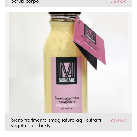
Scrub corpo
53,00
€
Siero trattmento smagliature agli estratti
60,00
€
vegetali bio-bustyl