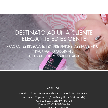
DESTINATO AD UNA CLIENTE
ELEGANTE ED ESIGENTE
FRAGRANZE RICERCATE, TEXTURE UNICHE, ABBINATE AD UN
PACKAGING ORIGINALE
E CURATO NEI MINIMI DETTAGLI
CONTATTI
FARMACIA AVITABILE SAS del DR. ANDREA AVITABILE & C.
sita in via Capanna 58/1 a Senigallia – 60019- (AN)
Codice Fiscale 02969760426
Partita IVA 02969760426
Numero REA AN – 294355