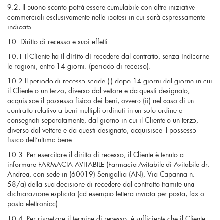
9.2. Il buono sconto potrà essere cumulabile con altre iniziative
commerciali esclusivamente nelle ipotesi in cui sarà espressamente
indicato.
10. Diritto di recesso e suoi effetti
10.1 Il Cliente ha il diritto di recedere dal contratto, senza indicarne
le ragioni, entro 14 giorni. (periodo di recesso).
10.2 Il periodo di recesso scade (i) dopo 14 giorni dal giorno in cui
il Cliente o un terzo, diverso dal vettore e da questi designato,
acquisisce il possesso fisico dei beni, ovvero (ii) nel caso di un
contratto relativo a beni multipli ordinati in un solo ordine e
consegnati separatamente, dal giorno in cui il Cliente o un terzo,
diverso dal vettore e da questi designato, acquisisce il possesso
fisico dell’ultimo bene.
10.3. Per esercitare il diritto di recesso, il Cliente è tenuto a
informare FARMACIA AVITABILE (Farmacia Avitabile di Avitabile dr.
Andrea, con sede in (60019) Senigallia (AN), Via Capanna n.
58/a) della sua decisione di recedere dal contratto tramite una
dichiarazione esplicita (ad esempio lettera inviata per posta, fax o
posta elettronica).
10.4. Per rispettare il termine di recesso, è sufficiente che il Cliente