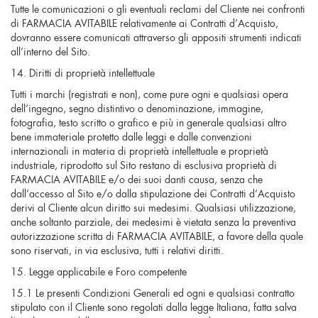
Tutte le comunicazioni o gli eventuali reclami del Cliente nei confronti
di FARMACIA AVITABILE relativamente ai Contratti d’Acquisto,
dovranno essere comunicati attraverso gli appositi strumenti indicati
all’interno del Sito.
14. Diritti di proprietà intellettuale
Tutti i marchi (registrati e non), come pure ogni e qualsiasi opera
dell’ingegno, segno distintivo o denominazione, immagine,
fotografia, testo scritto o grafico e più in generale qualsiasi altro
bene immateriale protetto dalle leggi e dalle convenzioni
internazionali in materia di proprietà intellettuale e proprietà
industriale, riprodotto sul Sito restano di esclusiva proprietà di
FARMACIA AVITABILE e/o dei suoi danti causa, senza che
dall’accesso al Sito e/o dalla stipulazione dei Contratti d’Acquisto
derivi al Cliente alcun diritto sui medesimi. Qualsiasi utilizzazione,
anche soltanto parziale, dei medesimi è vietata senza la preventiva
autorizzazione scritta di FARMACIA AVITABILE, a favore della quale
sono riservati, in via esclusiva, tutti i relativi diritti.
15. Legge applicabile e Foro competente
15.1 Le presenti Condizioni Generali ed ogni e qualsiasi contratto
stipulato con il Cliente sono regolati dalla legge Italiana, fatta salva