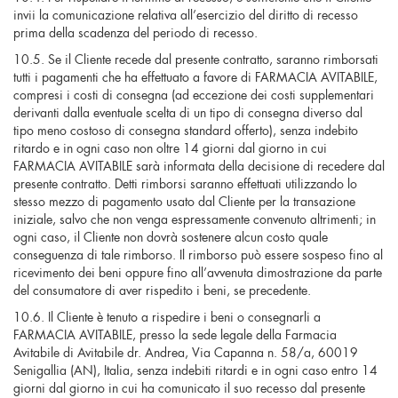
invii la comunicazione relativa all’esercizio del diritto di recesso
prima della scadenza del periodo di recesso.
10.5. Se il Cliente recede dal presente contratto, saranno rimborsati
tutti i pagamenti che ha effettuato a favore di FARMACIA AVITABILE,
compresi i costi di consegna (ad eccezione dei costi supplementari
derivanti dalla eventuale scelta di un tipo di consegna diverso dal
tipo meno costoso di consegna standard offerto), senza indebito
ritardo e in ogni caso non oltre 14 giorni dal giorno in cui
FARMACIA AVITABILE sarà informata della decisione di recedere dal
presente contratto. Detti rimborsi saranno effettuati utilizzando lo
stesso mezzo di pagamento usato dal Cliente per la transazione
iniziale, salvo che non venga espressamente convenuto altrimenti; in
ogni caso, il Cliente non dovrà sostenere alcun costo quale
conseguenza di tale rimborso. Il rimborso può essere sospeso fino al
ricevimento dei beni oppure fino all’avvenuta dimostrazione da parte
del consumatore di aver rispedito i beni, se precedente.
10.6. Il Cliente è tenuto a rispedire i beni o consegnarli a
FARMACIA AVITABILE, presso la sede legale della Farmacia
Avitabile di Avitabile dr. Andrea, Via Capanna n. 58/a, 60019
Senigallia (AN), Italia, senza indebiti ritardi e in ogni caso entro 14
giorni dal giorno in cui ha comunicato il suo recesso dal presente