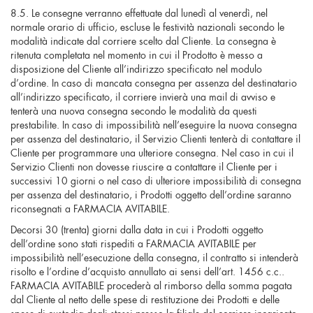
8.5. Le consegne verranno effettuate dal lunedì al venerdì, nel
normale orario di ufficio, escluse le festività nazionali secondo le
modalità indicate dal corriere scelto dal Cliente. La consegna è
ritenuta completata nel momento in cui il Prodotto è messo a
disposizione del Cliente all’indirizzo specificato nel modulo
d’ordine. In caso di mancata consegna per assenza del destinatario
all’indirizzo specificato, il corriere invierà una mail di avviso e
tenterà una nuova consegna secondo le modalità da questi
prestabilite. In caso di impossibilità nell’eseguire la nuova consegna
per assenza del destinatario, il Servizio Clienti tenterà di contattare il
Cliente per programmare una ulteriore consegna. Nel caso in cui il
Servizio Clienti non dovesse riuscire a contattare il Cliente per i
successivi 10 giorni o nel caso di ulteriore impossibilità di consegna
per assenza del destinatario, i Prodotti oggetto dell’ordine saranno
riconsegnati a FARMACIA AVITABILE.
Decorsi 30 (trenta) giorni dalla data in cui i Prodotti oggetto
dell’ordine sono stati rispediti a FARMACIA AVITABILE per
impossibilità nell’esecuzione della consegna, il contratto si intenderà
risolto e l’ordine d’acquisto annullato ai sensi dell’art. 1456 c.c..
FARMACIA AVITABILE procederà al rimborso della somma pagata
dal Cliente al netto delle spese di restituzione dei Prodotti e delle
spese di custodia degli stessi presso la filiale del corriere incaricato