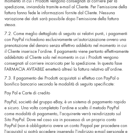
momento in cui i Prodotti vengono consegnati al corriere per la
spedizione, inviandola tramite e-mail al Cliente. Per l’emissione della
fattura fanno fede le informazioni fornite dal Cliente. Nessuna
variazione dei dati sarà possibile dopo l’emissione della fattura
stessa.
7.2. Come meglio dettagliato di seguito ai relativi punti, i pagamenti
con PayPal richiedono esclusivamente un’autorizzazione ovvero una
prenotazione del denaro senza effettivo addebito nel momento in cui
il Cliente inserisce l’ordine. Il pagamento viene pertanto effettivamente
addebitato al Cliente solo nel momento in cui i Prodotti vengono
consegnati al corriere incaricato per la spedizione. In questa fase
FARMACIA AVITABILE emetterà altresì la fattura relativa all’ordine.
7.3. Il pagamento dei Prodotti acquistati si effettua con PayPal o
bonifico bancario secondo le modalità di seguito specificate:
Pay Pal e Carte di credito
PayPal, società del gruppo eBay, è un sistema di pagamento rapido
e sicuro. Una volta completato l’ordine e scelto il metodo PayPal
come modalità di pagamento, l’acquirente verrà reindirizzato sul
Sito PayPal. Dove nel caso sia in possesso di un proprio conto
PayPal (non è obbligatorio avere un conto Paypal per procedere con
l’acquisto) si potrà accedere inserendo l’indirizzo e-mail personale e