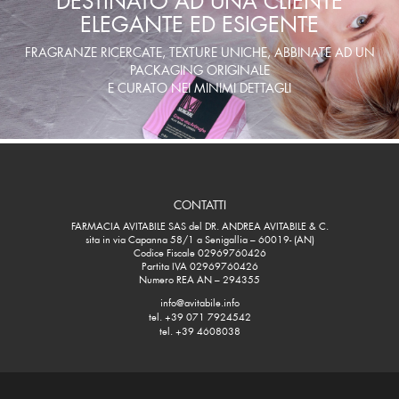
ELEGANTE ED ESIGENTE
FRAGRANZE RICERCATE, TEXTURE UNICHE, ABBINATE AD UN
PACKAGING ORIGINALE
E CURATO NEI MINIMI DETTAGLI
CONTATTI
FARMACIA AVITABILE SAS del DR. ANDREA AVITABILE & C.
sita in via Capanna 58/1 a Senigallia – 60019- (AN)
Codice Fiscale 02969760426
Partita IVA 02969760426
Numero REA AN – 294355
info@avitabile.info
tel. +39 071 7924542
tel. +39 4608038