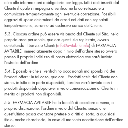
oltre alle informazioni obbligatorie per legge, tutti i dati inseriti dal
Cliente il quale si impegna a verificarne la correttezza e a
comunicare tempestivamente ogni eventuale correzione. Possibili
aggravi di spese determinati da errori nei dati non segnalati
tempestivamente, saranno ad esclusivo carico del Cliente.
5.3. Ciascun ordine può essere visionato dal Cliente sul Sito, nella
propria area personale, qualora questi sia registrato, ovvero
contattando il Servizio Clienti (
info@avitabile.info
) di FARMACIA
AVITABILE, immediatamente dopo l’invio dell’ordine stesso ovvero
presso il proprio indirizzo di posta elettronica ove sarà inviato
l’estratto dell’ordine.
5.4. È possibile che si verifichino occasionali indisponibilità dei
Prodotti offerti: in tal caso, qualora i Prodotti scelti dal Cliente non
siano, in tutto o in parte disponibili, l’ordine verrà inviato con i
prodotti disponibili dopo aver inviato comunicazione al Cliente in
merito ai prodotti non disponibili.
5.5. FARMACIA AVITABILE ha la facoltà di accettare o meno, a
propria discrezione, l’ordine inviato dal Cliente, senza che
quest’ultimo possa avanzare pretese o diritti di sorta, a qualsiasi
titolo, anche risarcitorio, in caso di mancata accettazione dell’ordine
stesso.