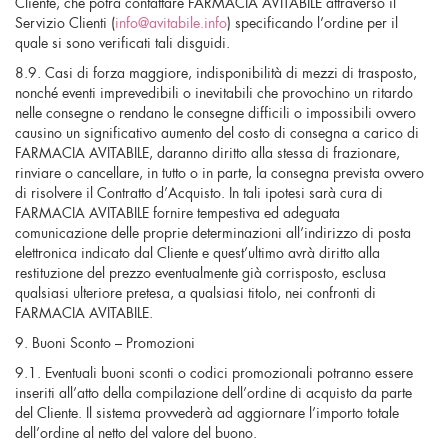
Cliente, che potrà contattare FARMACIA AVITABILE attraverso il
Servizio Clienti (
info@avitabile.info
) specificando l’ordine per il
quale si sono verificati tali disguidi.
8.9. Casi di forza maggiore, indisponibilità di mezzi di trasposto,
nonché eventi imprevedibili o inevitabili che provochino un ritardo
nelle consegne o rendano le consegne difficili o impossibili ovvero
causino un significativo aumento del costo di consegna a carico di
FARMACIA AVITABILE, daranno diritto alla stessa di frazionare,
rinviare o cancellare, in tutto o in parte, la consegna prevista ovvero
di risolvere il Contratto d’Acquisto. In tali ipotesi sarà cura di
FARMACIA AVITABILE fornire tempestiva ed adeguata
comunicazione delle proprie determinazioni all’indirizzo di posta
elettronica indicato dal Cliente e quest’ultimo avrà diritto alla
restituzione del prezzo eventualmente già corrisposto, esclusa
qualsiasi ulteriore pretesa, a qualsiasi titolo, nei confronti di
FARMACIA AVITABILE.
9. Buoni Sconto – Promozioni
9.1. Eventuali buoni sconti o codici promozionali potranno essere
inseriti all’atto della compilazione dell’ordine di acquisto da parte
del Cliente. Il sistema provvederà ad aggiornare l’importo totale
dell’ordine al netto del valore del buono.