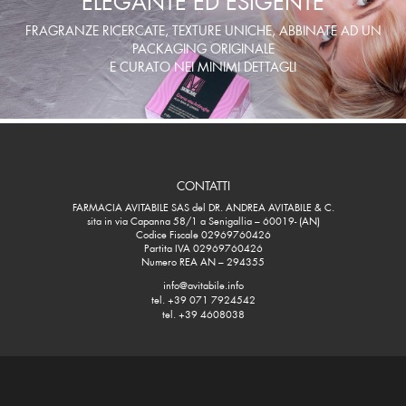
FRAGRANZE RICERCATE, TEXTURE UNICHE, ABBINATE AD UN
PACKAGING ORIGINALE
E CURATO NEI MINIMI DETTAGLI
CONTATTI
FARMACIA AVITABILE SAS del DR. ANDREA AVITABILE & C.
sita in via Capanna 58/1 a Senigallia – 60019- (AN)
Codice Fiscale 02969760426
Partita IVA 02969760426
Numero REA AN – 294355
info@avitabile.info
tel. +39 071 7924542
tel. +39 4608038