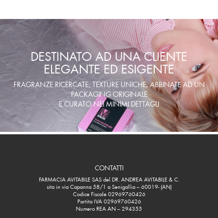
DESTINATO AD UNA CLIENTE
ELEGANTE ED ESIGENTE
FRAGRANZE RICERCATE, TEXTURE UNICHE, ABBINATE AD UN
PACKAGING ORIGINALE
E CURATO NEI MINIMI DETTAGLI
CONTATTI
FARMACIA AVITABILE SAS del DR. ANDREA AVITABILE & C.
sita in via Capanna 58/1 a Senigallia – 60019- (AN)
Codice Fiscale 02969760426
Partita IVA 02969760426
Numero REA AN – 294355